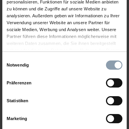
personalisieren, Funktionen für soziale Medien anbieten
zu können und die Zugriffe auf unsere Website zu
analysieren. Außerdem geben wir Informationen zu Ihrer
TEA TOWEL CHICKENS GREY
Verwendung unserer Website an unsere Partner für
soziale Medien, Werbung und Analysen weiter. Unsere
Item number: KW13390
Partner führen diese Informationen möglicherweise mit
weiteren Daten zusammen, die Sie ihnen bereitgestellt
haben oder die sie im Rahmen Ihrer Nutzung der Dienste
gesammelt haben.
Einwilligungsauswahl
Notwendig
Präferenzen
Statistiken
Marketing
TEA TOWEL CHICKENS ROSE