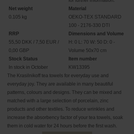
for further information.
Net weight
Material
0.105 kg
OEKO-TEX STANDARD
100 - 2176-330 DTI
RRP
Dimensions and Volume
55,50 DKK / 7,50 EUR /
H: 0 L: 70 W: 50 D: 0 -
0,00 GBP
Volume 50x70 cm
Stock Status
Item number
In stock in October
KW13395
The Krasilnikoff tea towels for everyday use and
everyday joy. They are available in many beautiful
patterns, colours and designs. They can be mixed and
matched with a large selection of porcelain, zinc
products and other textiles. To reduce wrinkles and
increase the absorbency factor of your tea towels, soak
them in cold water for 24 hours before the first wash.