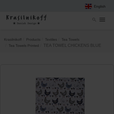
Skip
English
to
main
content
You
Krasilnikoff
Products
Textiles
Tea Towels
are
TEA TOWEL CHICKENS BLUE
Tea Towels Printed
here: