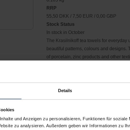
RRP
55,50 DKK / 7,50 EUR / 0,00 GBP
Stock Status
In stock in October
The Krasilnikoff tea towels for everyday
beautiful patterns, colours and designs.
of porcelain, zinc products and other te
factor of your tea towels, soak them in co
Details
B
Cookies
nhalte und Anzeigen zu personalisieren, Funktionen für soziale
Website zu analysieren. Außerdem geben wir Informationen zu I