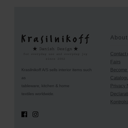
About
Contact 
Fairs
Krasilnikoff A/S sells interior items such
Become a
as
Catalog
tableware, kitchen & home
Privacy 
textiles worldwide.
Declarat
Kontrolr