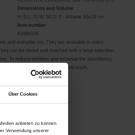
Dimensions and Volume
H: 0 L: 70 W: 50 D: 0 - Volume 50x70 cm
Item number
KW9416E
 use and everyday joy. They are available in many
 They can be mixed and matched with a large selection
xtiles. To reduce wrinkles and increase the absorbency
ld water for 24 hours before the first wash.
See more
Über Cookies
ecome a retailer
 Medien anbieten zu können
hrer Verwendung unserer