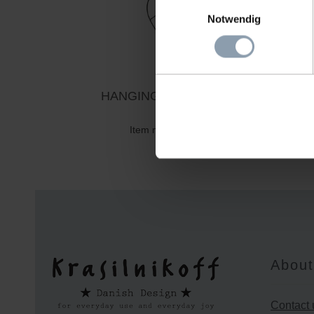
Einwilligungsauswahl
Notwendig
HANGING HEART MEDIUM
Item number: 63433-M
About
Contact 