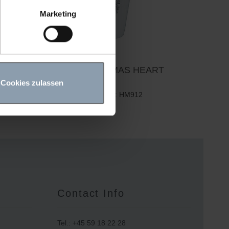
Marketing
MUG CHRISTMAS HEART
Cookies zulassen
Item number: HM912
Contact Info
Tel.: +45 59 18 22 28