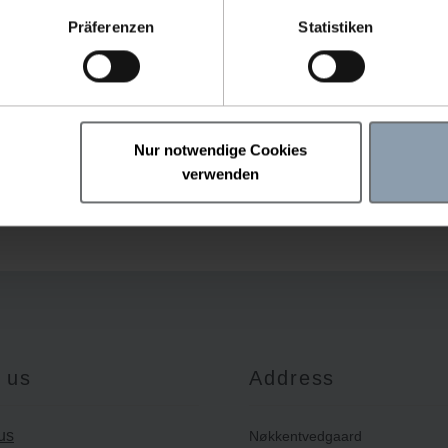
Präferenzen
Statistiken
HANGING HEART LARGE
Nur notwendige Cookies
verwenden
Item number: 63433-L
 us
Address
us
Nøkkentvedgaard