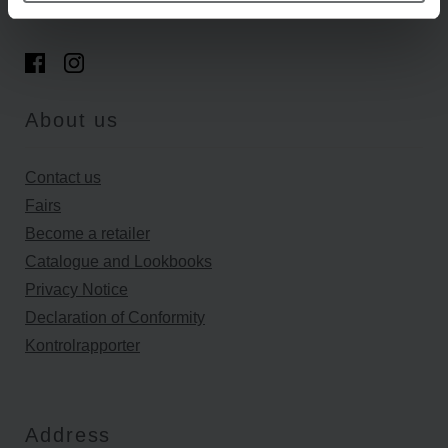
About us
Contact us
Fairs
Become a retailer
Catalogue and Lookbooks
Privacy Notice
Declaration of Conformity
Kontrolrapporter
Address