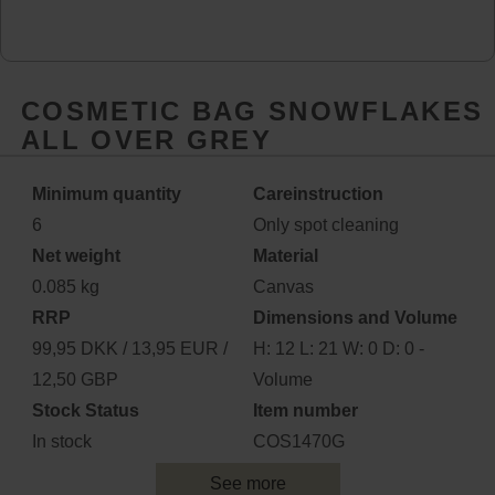
COSMETIC BAG SNOWFLAKES
ALL OVER GREY
Minimum quantity
Careinstruction
6
Only spot cleaning
Net weight
Material
0.085 kg
Canvas
RRP
Dimensions and Volume
99,95 DKK / 13,95 EUR /
H: 12 L: 21 W: 0 D: 0 -
12,50 GBP
Volume
Stock Status
Item number
In stock
COS1470G
See more