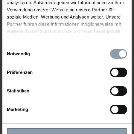
analysieren. Außerdem geben wir Informationen zu Ihrer
Verwendung unserer Website an unsere Partner für
Item number: 37118G
soziale Medien, Werbung und Analysen weiter. Unsere
Partner führen diese Informationen möglicherweise mit
weiteren Daten zusammen, die Sie ihnen bereitgestellt
haben oder die sie im Rahmen Ihrer Nutzung der Dienste
gesammelt haben.
Einwilligungsauswahl
Notwendig
Präferenzen
Statistiken
WOODEN BEADS HEARTS SMALL RED
Marketing
Item number: 37118R