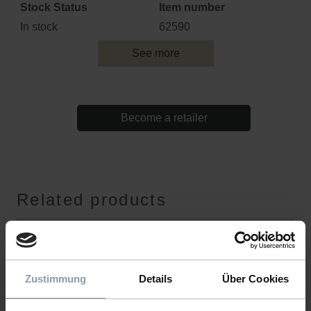
Stock Status
Item number
In stock
62590
See more
Become a retailer
Related products
Zustimmung
Details
Über Cookies