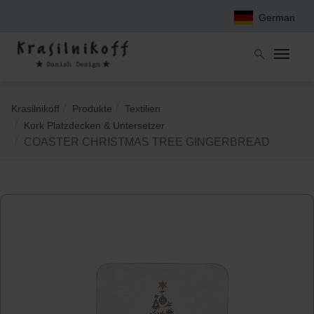
Zum
German
Hauptinhalt
springen
Sie
Krasilnikoff
Produkte
Textilien
sind
Kork Platzdecken & Untersetzer
hier:
COASTER CHRISTMAS TREE GINGERBREAD