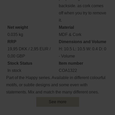
backside. as cork comes
off when you try to remove
it.
Net weight
Material
0.035 kg
MDF & Cork
RRP
Dimensions and Volume
19,95 DKK / 2,95 EUR /
H: 10.5 L: 10.5 W: 0.4 D: 0
0,00 GBP
- Volume
Stock Status
Item number
In stock
COA1322
Part of the Happy series. Available in different colourful
motifs, or subtle designs and some even with
statements. Mix and match the many different ones.
See more