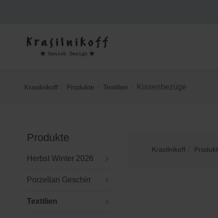
Zum
Hauptinhalt
springen
Sie
Kissenbezüge
Krasilnikoff
Produkte
Textilien
sind
hier:
Produkte
Sie
Krasilnikoff
Produk
sind
Herbst Winter 2026
hier:
Porzellan Geschirr
Textilien