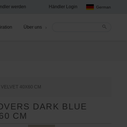
ndler werden
Händler Login
German
iration
Über uns
VELVET 40X60 CM
OVERS DARK BLUE
60 CM