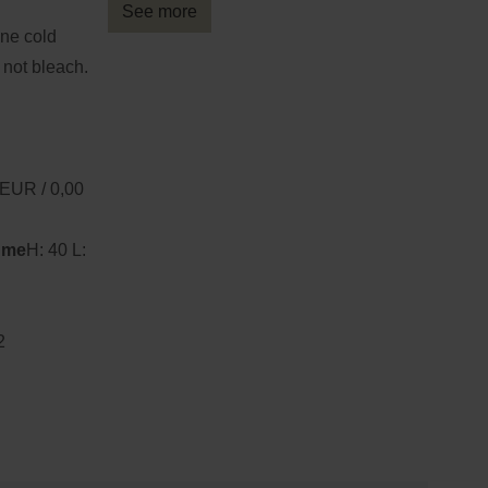
See more
ne cold
not bleach.
 EUR / 0,00
ume
H: 40 L:
2