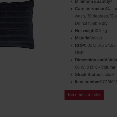
Minimum quantity
4
Careinstruction
Machi
wash. 30 degrees.?Do 
Do not tumble dry.
Net weight
0.3 kg
Material
Velvet
RRP
0,00 DKK / 24,95
GBP
Dimensions and Vol
60 W: 0 D: 0 - Volume
Stock Status
In stock
Item number
CCV461
Become a retailer